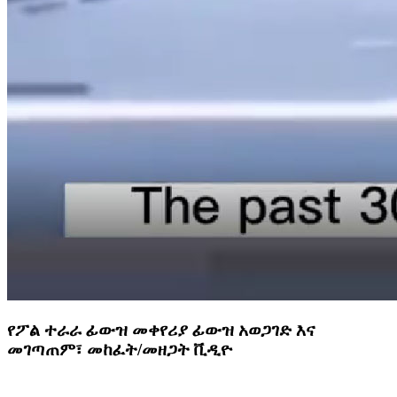
የፖል ተራራ ፊውዝ መቀየሪያ ፊውዝ አወጋገድ እና
መገጣጠም፣ መከፈት/መዘጋት ቪዲዮ