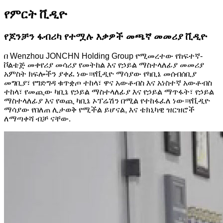
የምርት ቪዲዮ
የጆንቻን ፋብሪካ የተሟሉ እቃዎች መጫኛ መመሪያ ቪዲዮ
በ Wenzhou JONCHN Holding Group የሚመረተው የከፍተኛ-
ቮልቴጅ መቀየሪያ መሳሪያ የመትከል እና የኃይል ማስተላለፊያ መመሪያ
አምስት ክፍሎችን ያቀፈ ነው።የቪዲዮ ማሳያው የካቢኔ መሰብሰቢያ
መግቢያ፣ የግድግዳ ቁጥቋጦ ተከላ፣ ዋና አውቶብስ እና አነስተኛ አውቶብስ
ተከላ፣ የመጪው ካቢኔ የኃይል ማስተላለፊያ እና የኃይል ማጥፋት፣ የኃይል
ማስተላለፊያ እና የወጪ ካቢኔ ኦፕሬሽን በሚል የተከፋፈለ ነው።የቪዲዮ
ማሳያው የበለጠ ሊታወቅ የሚችል ይሆናል, እና ቴክኒካዊ ዝርዝሮች
ለማጣቀሻ ብቻ ናቸው.