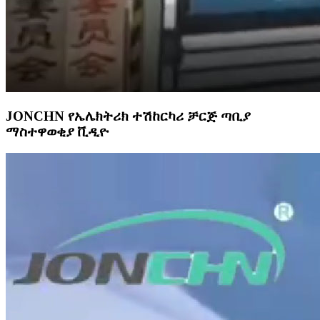
JONCHN የኤሌክትሪክ ተሽከርካሪ ቻርጅ ጣቢያ
ማስተዋወቂያ ቪዲዮ