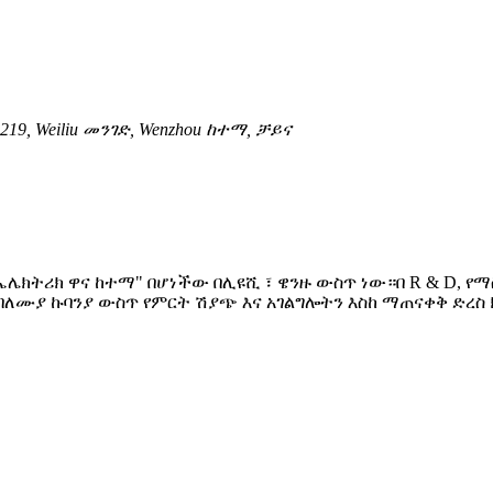
ቁ.219, Weiliu መንገድ, Wenzhou ከተማ, ቻይና
ይና ኤሌክትሪክ ዋና ከተማ" በሆነችው በሊዩሺ ፣ ዌንዙ ውስጥ ነው።በ R & D
 የባለሙያ ኩባንያ ውስጥ የምርት ሽያጭ እና አገልግሎትን እስከ ማጠናቀቅ ድረ