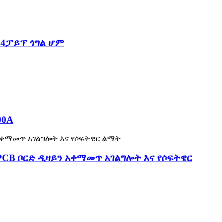
 4ፓይፕ ጎግል ሆም
00A
CB ቦርድ ዲዛይን አቀማመጥ አገልግሎት እና የሶፍትዌር