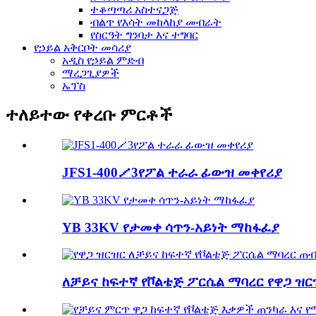
ተቆጣጣሪ አስተናጋጅ
ብልጥ የእሳት መከላከያ መብራት
የስርዓት ግንባታ እና ተግባር
የኃይል አቅርቦት መሳሪያ
አዲስ የኃይል ምድብ
ማረጋጊያዎች
ኡፕስ
ተለይተው የቀረቡ ምርቶች
JFS1-400／3የፖል ተራራ ፊውዝ መቀየሪያ
YB 33KV የታመቀ ሳጥን-አይነት ማከፋፈያ
ለቻይና ከፍተኛ የቮልቴጅ ፖርሴል ማባረር የዋጋ ዝርዝ