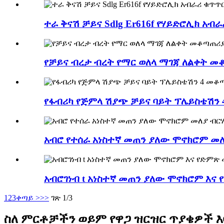
ተራ ቅናሽ ቻይና Sdlg Er616f የሃይድሮሊክ አብራ
የቻይና ብረታ ብረት የማር ወለላ ማገጃ ለልቀት 
የፋብሪካ የጅምላ ሽያጭ ቻይና ባይት ፕሌይስቴሽን 
አብሮ የተሰራ አነስተኛ መጠን ያለው ሞኖክሮም መለ
አብሮገነብ t አነስተኛ መጠን ያለው ሞኖክሮም እና 
1
2
3
ቀጣይ >
>>
ገጽ 1/3
ስለ ምርቶቻችን ወይም የዋጋ ዝርዝር ጥያቄዎች እባ