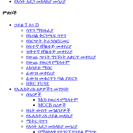
የእሳት አደጋ መከላከያ መሳሪያ
ምድቦች
ኃይል T እና D
ሳጥን ማከፋፈያ
የኬብል ቅርንጫፍ ሳጥን
የስርጭት ትራንስፎርመር
ከፍተኛ የቮልቴጅ መቀየሪያ
ዝቅተኛ የቮልቴጅ መቀየሪያ
የውጪ ጭነት ግንኙነት አቋርጥ መቀየሪያ
የውጪ የወረዳ የሚላተም
ኦክሳይድ ማሰር
ፊውዝ መቀየሪያ
ፊውዝ መቁረጥን ጣል ያድርጉ
HRC FUSE
የኤሌክትሪክ ዕቃዎችን መገንባት
ሰባሪዎች
Mcb የወረዳ የሚላተም
MCCB ሰሪዎች
የቤት ውስጥ መገልገያዎች
የኤሌክትሪክ ኃይል መለኪያ
ሜትር ሳጥን
የእሳት አደጋ መከላከያ መሳሪያ
በማዕከላዊ የተገናኘ የኃይል ምንጭ