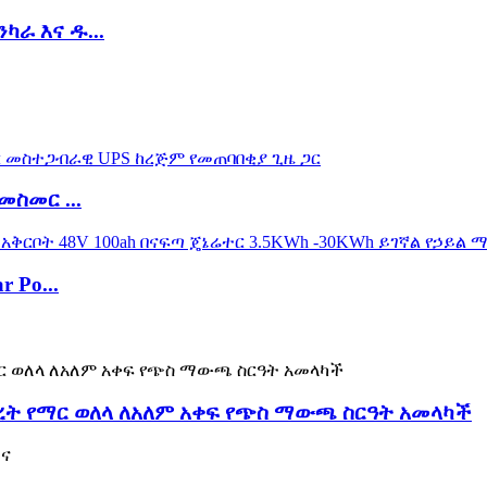
ራ እና ዱ...
መስመር ...
 Po...
ረት የማር ወለላ ለአለም አቀፍ የጭስ ማውጫ ስርዓት አመላካች