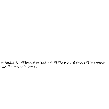
, የማስተላለፊያ እና ማከፋፈያ መሳሪያዎች ማምረት እና ሽያጭ, የማሰብ ችሎታ
ስ ክፍሎችን ማምረት ትግበራ.