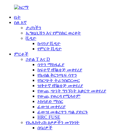
ቤት
ስለ እኛ
ታሪካችን
ኤግዚቢሽን እና የምስክር ወረቀት
ቪዲዮ
ኩባንያ ቪዲዮ
የምርት ቪዲዮ
ምርቶች
ኃይል T እና D
ሳጥን ማከፋፈያ
ከፍተኛ የቮልቴጅ መቀየሪያ
የኬብል ቅርንጫፍ ሳጥን
የስርጭት ትራንስፎርመር
ዝቅተኛ የቮልቴጅ መቀየሪያ
የውጪ ጭነት ግንኙነት አቋርጥ መቀየሪያ
የውጪ የወረዳ የሚላተም
ኦክሳይድ ማሰር
ፊውዝ መቀየሪያ
ፊውዝ መቁረጥን ጣል ያድርጉ
HRC FUSE
የኤሌክትሪክ ዕቃዎችን መገንባት
ሰባሪዎች