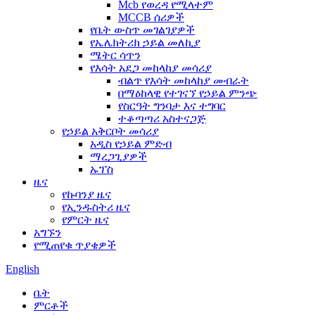
Mcb የወረዳ የሚላተም
MCCB ሰሪዎች
የቤት ውስጥ መገልገያዎች
የኤሌክትሪክ ኃይል መለኪያ
ሜትር ሳጥን
የእሳት አደጋ መከላከያ መሳሪያ
ብልጥ የእሳት መከላከያ መብራት
በማዕከላዊ የተገናኘ የኃይል ምንጭ
የስርዓት ግንባታ እና ተግባር
ተቆጣጣሪ አስተናጋጅ
የኃይል አቅርቦት መሳሪያ
አዲስ የኃይል ምድብ
ማረጋጊያዎች
ኡፕስ
ዜና
የኩባንያ ዜና
የኢንዱስትሪ ዜና
የምርት ዜና
አግኙን
የሚጠየቁ ጥያቄዎች
English
ቤት
ምርቶች