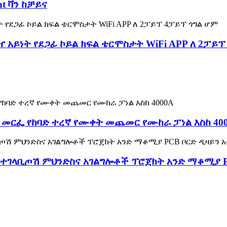
nt ቫን ከቻይና
 አይነት የደጋፊ ኮይል ክፍል ቴርሞስታት WiFi APP ለ 2ፓይፕ
 መርፌ የከባድ ተረኛ የሙቀት መጨመር የሙከራ ፓነል እስከ 40
የተገላቢጦሽ ምህንድስና አገልግሎቶች ፕሮጀክት አንድ ማቆሚያ P