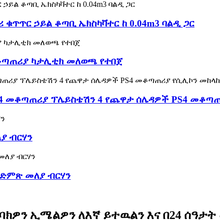
ሪ ቁጥጥር ኃይል ቆጣቢ ኤክስካቫተር ከ 0.04m3 ባልዲ ጋር
መቆጣጠሪያ ካታሊቲክ መለወጫ የተበጀ
4 መቆጣጠሪያ ፕሌይስቴሽን 4 የጨዋታ ሰሌዳዎች PS4 መቆጣጠሪ
ያ ብርሃን
የድምጽ መለያ ብርሃን
ክዎን ኢሜልዎን ለእኛ ይተዉልን እና በ24 ሰዓታት 