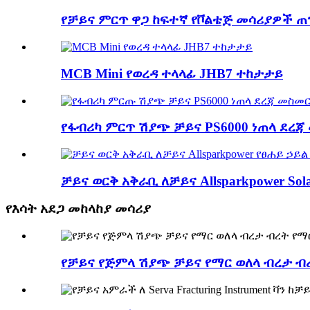
የቻይና ምርጥ ዋጋ ከፍተኛ የቮልቴጅ መሳሪያዎች ጠንካ
MCB Mini የወረዳ ተላላፊ JHB7 ተከታታይ
የፋብሪካ ምርጥ ሽያጭ ቻይና PS6000 ነጠላ ደረጃ 
ቻይና ወርቅ አቅራቢ ለቻይና Allsparkpower Solar
የእሳት አደጋ መከላከያ መሳሪያ
የቻይና የጅምላ ሽያጭ ቻይና የማር ወለላ ብረታ ብ