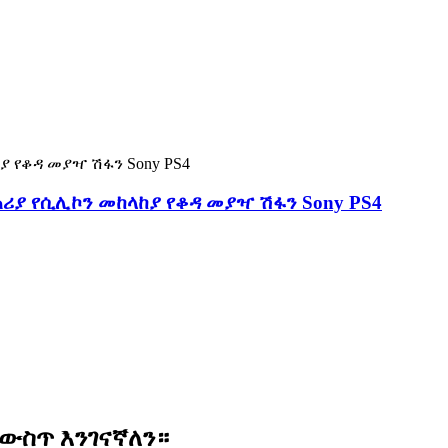
ያ የሲሊኮን መከላከያ የቆዳ መያዣ ሽፋን Sony PS4
ውስጥ እንገናኛለን።