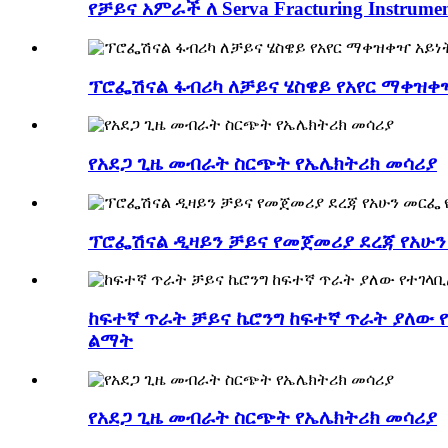
የቻይና አምራች ለ Serva Fracturing Instrume
ፕሮፌሽናል ፋብሪካ ለቻይና ሄስዌይ የአየር ማቀዝቀዣ
የአደጋ ጊዜ መብራት ስርጭት የኤሌክትሪክ መሳሪያ
ፕሮፌሽናል ዲዛይን ቻይና የመጀመሪያ ደረጃ የአሁን
ከፍተኛ ጥራት ቻይና ኬሮንግ ከፍተኛ ጥራት ያለው 
ልማት
የአደጋ ጊዜ መብራት ስርጭት የኤሌክትሪክ መሳሪያ