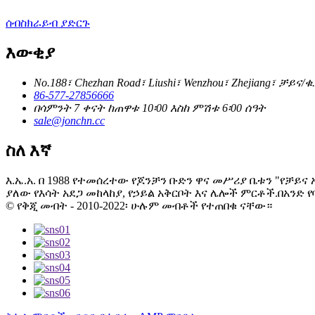
ሰብስክራይብ ያድርጉ
እውቂያ
No.188፣ Chezhan Road፣ Liushi፣ Wenzhou፣ Zhejiang፣ ቻይና/
86-577-27856666
በሳምንት 7 ቀናት ከጠዋቱ 10፡00 እስከ ምሽቱ 6፡00 ሰዓት
sale@jonchn.cc
ስለ እኛ
እ.ኤ.አ. በ 1988 የተመሰረተው የጆንቻን ቡድን ዋና መሥሪያ ቤቱን "የቻ
ያለው የእሳት አደጋ መከላከያ, የኃይል አቅርቦት እና ሌሎች ምርቶች.በአንድ
© የቅጂ መብት - 2010-2022፡ ሁሉም መብቶች የተጠበቁ ናቸው።