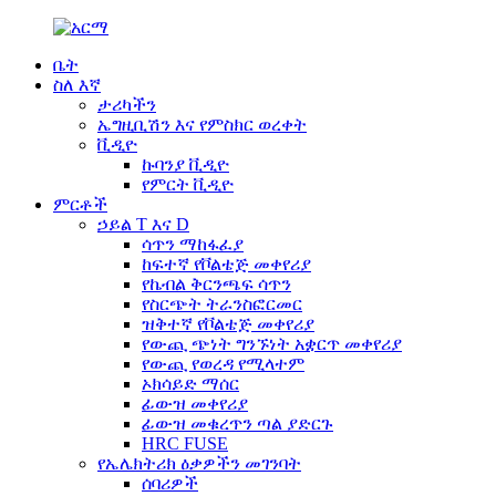
ቤት
ስለ እኛ
ታሪካችን
ኤግዚቢሽን እና የምስክር ወረቀት
ቪዲዮ
ኩባንያ ቪዲዮ
የምርት ቪዲዮ
ምርቶች
ኃይል T እና D
ሳጥን ማከፋፈያ
ከፍተኛ የቮልቴጅ መቀየሪያ
የኬብል ቅርንጫፍ ሳጥን
የስርጭት ትራንስፎርመር
ዝቅተኛ የቮልቴጅ መቀየሪያ
የውጪ ጭነት ግንኙነት አቋርጥ መቀየሪያ
የውጪ የወረዳ የሚላተም
ኦክሳይድ ማሰር
ፊውዝ መቀየሪያ
ፊውዝ መቁረጥን ጣል ያድርጉ
HRC FUSE
የኤሌክትሪክ ዕቃዎችን መገንባት
ሰባሪዎች