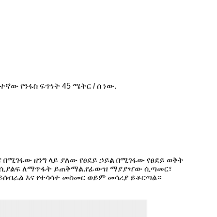
ተኛው የንፋስ ፍጥነት 45 ሜትር / ሰ ነው.
 በሚገፋው ዘንግ ላይ ያለው የፀደይ ኃይል በሚገፋው የፀደይ ወቅት
 ዜሮ ሲያልፍ ለማጥፋት ይጠቅማል.የፊውዝ ማያያዣው ሲጣመር፣
 ይሰብራል እና የተሳሳተ መስመር ወይም መሳሪያ ይቆርጣል።