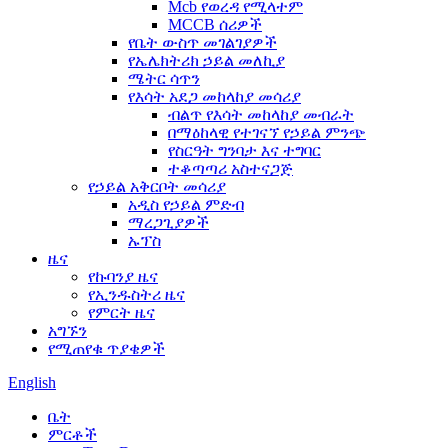
Mcb የወረዳ የሚላተም
MCCB ሰሪዎች
የቤት ውስጥ መገልገያዎች
የኤሌክትሪክ ኃይል መለኪያ
ሜትር ሳጥን
የእሳት አደጋ መከላከያ መሳሪያ
ብልጥ የእሳት መከላከያ መብራት
በማዕከላዊ የተገናኘ የኃይል ምንጭ
የስርዓት ግንባታ እና ተግባር
ተቆጣጣሪ አስተናጋጅ
የኃይል አቅርቦት መሳሪያ
አዲስ የኃይል ምድብ
ማረጋጊያዎች
ኡፕስ
ዜና
የኩባንያ ዜና
የኢንዱስትሪ ዜና
የምርት ዜና
አግኙን
የሚጠየቁ ጥያቄዎች
English
ቤት
ምርቶች