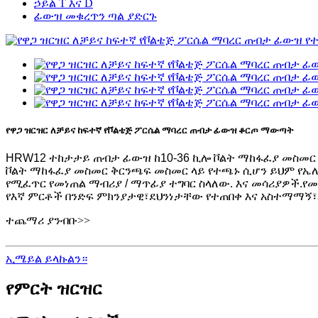
ኃይል T እና D
ፊውዝ መቁረጥን ጣል ያድርጉ
የዋጋ ዝርዝር ለቻይና ከፍተኛ የቮልቴጅ ፖርሴል ማባረር ጠብታ ፊውዝ ቆርጦ ማውጣት
HRW12 ተከታታይ ጠብታ ፊውዝ ከ10-36 ኪሎ ቮልት ማከፋፈያ መስመር ት
ቮልት ማከፋፈያ መስመር ቅርንጫፍ መስመር ላይ የተጫኑ ሲሆን ይህም የኤሌክት
የሚፈጥር የመነጠል ማብሪያ / ማጥፊያ ተግባር ስላለው. እና መሳሪያዎች.
የመ
የእኛ ምርቶች በንድፍ ምክንያታዊ፣ደህንነታቸው የተጠበቀ እና አስተማማኝ፣ለ
ተጨማሪ ያንብቡ>>
ኢሜይል ይላኩልን።
የምርት ዝርዝር