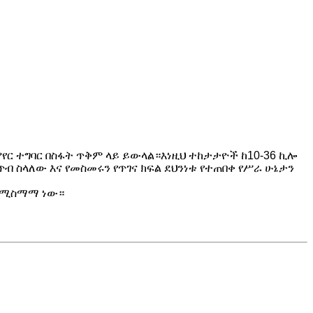
የር ተግባር በስፋት ጥቅም ላይ ይውላል።እነዚህ ተከታታዮች ከ10-36 ኪሎ
ብ ስላለው እና የመስመሩን የጥገና ክፍል ደህንነቱ የተጠበቀ የሥራ ሁኔታን
 የሚስማማ ነው።