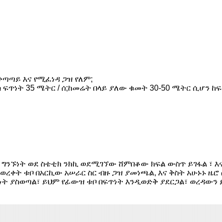
ተቀጣጣይ እና የሚፈነዳ ጋዝ የለም;
 ፍጥነት 35 ሜትር / ሰ;ከመሬት በላይ ያለው ቁመት 30-50 ሜትር ሲሆን ከፍ
ንኙነት ወደ ስቴቲክ ንክኪ ወደሚገኘው ሸምበቆው ክፍል ውስጥ ይገፋል ፣ እና
 ወረቀት ቱቦ በአርኪው አሠራር ስር ብዙ ጋዝ ያመነጫል, እና ቅስት አሁኑኑ
ጥነት ያስወጣል፣ ይህም የፊውዝ ቱቦ በፍጥነት እንዲወድቅ ያደርጋል፣ ወረዳውን