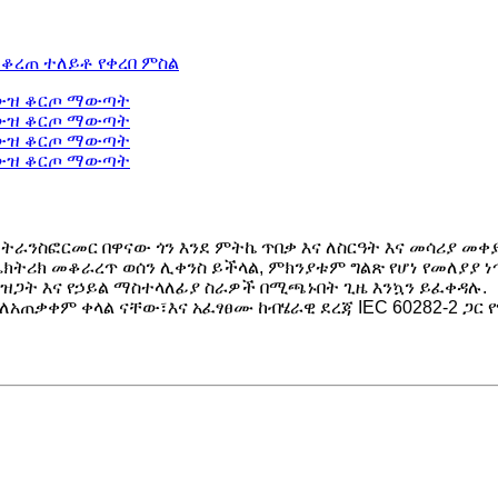
ራንስፎርመር በዋናው ጎን እንደ ምትኬ ጥበቃ እና ለስርዓት እና መሳሪያ መቀያ
ሪክ መቆራረጥ ወሰን ሊቀንስ ይችላል, ምክንያቱም ግልጽ የሆነ የመለያያ ነጥ
ዝጋት እና የኃይል ማስተላለፊያ ስራዎች በሚጫኑበት ጊዜ እንኳን ይፈቀዳሉ.
አጠቃቀም ቀላል ናቸው፣እና አፈፃፀሙ ከብሄራዊ ደረጃ IEC 60282-2 ጋር