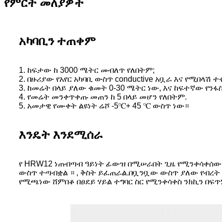
የምርት መለያዎች
አካባቢን ተጠቀም
1. ከፍታው ከ 3000 ሜትር መብለጥ የለበትም;
2. በዙሪያው የአየር አካባቢ ውስጥ conductive አቧራ እና የሚበላሽ 
3. ከመሬት በላይ ያለው ቁመት 0-30 ሜትር ነው, እና ከፍተኛው የንፋስ
4. የመሬት መንቀጥቀጡ መጠን ከ 5 በላይ መሆን የለበትም.
5. አመታዊ የሙቀት ልዩነት ሬሾ -5℃+ 45 ℃ ውስጥ ነው።
እንዴት እንደሚሰራ
የ HRW12 ነጠብጣብ ዓይነት ፊውዝ በሚሠራበት ጊዜ የሚንቀሳቀሰው ግ
ውስጥ ተጣብቋል ። , ቅስት ይፈጠራል.በቧንቧው ውስጥ ያለው የብረት
የሚጫነው ሸምበቆ በፀደይ ሃይል ተግባር ስር የሚንቀሳቀስ ንክኪን በፍ