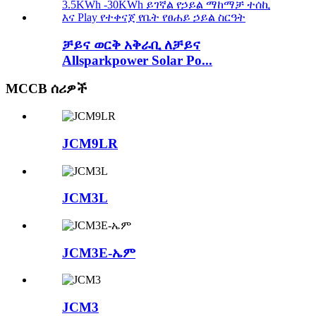
ቻይና ወርቅ አቅራቢ ለቻይና
Allsparkpower Solar Po...
MCCB ሰሪዎች
JCM9LR
JCM3L
JCM3E-ኤም
JCM3