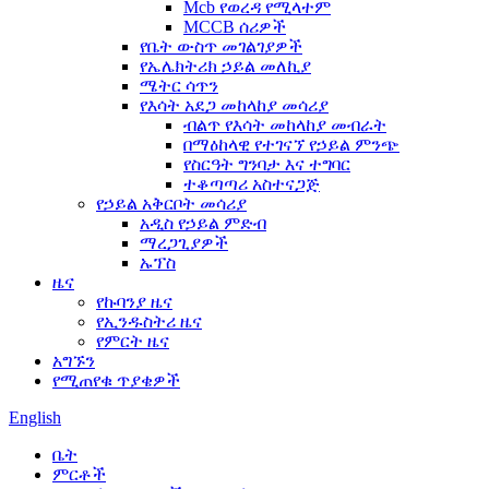
Mcb የወረዳ የሚላተም
MCCB ሰሪዎች
የቤት ውስጥ መገልገያዎች
የኤሌክትሪክ ኃይል መለኪያ
ሜትር ሳጥን
የእሳት አደጋ መከላከያ መሳሪያ
ብልጥ የእሳት መከላከያ መብራት
በማዕከላዊ የተገናኘ የኃይል ምንጭ
የስርዓት ግንባታ እና ተግባር
ተቆጣጣሪ አስተናጋጅ
የኃይል አቅርቦት መሳሪያ
አዲስ የኃይል ምድብ
ማረጋጊያዎች
ኡፕስ
ዜና
የኩባንያ ዜና
የኢንዱስትሪ ዜና
የምርት ዜና
አግኙን
የሚጠየቁ ጥያቄዎች
English
ቤት
ምርቶች