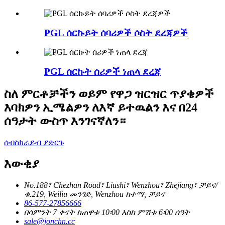
PGL ሰርኩይት ሰባሪዎች ሶስት ደረጃዎች
PGL ሰርኩት ሰሪዎች ነጠላ ደረጃ
ስለ ምርቶቻችን ወይም የዋጋ ዝርዝር ጥያቄዎች
እባክዎን ኢሜልዎን ለእኛ ይተዉልን እና በ24
ሰዓታት ውስጥ እንገናኛለን።
ሰብስክራይብ ያድርጉ
እውቂያ
No.188፣ Chezhan Road፣ Liushi፣ Wenzhou፣ Zhejiang፣ ቻይና/
ቁ.219, Weiliu መንገድ, Wenzhou ከተማ, ቻይና
86-577-27856666
በሳምንት 7 ቀናት ከጠዋቱ 10፡00 እስከ ምሽቱ 6፡00 ሰዓት
sale@jonchn.cc