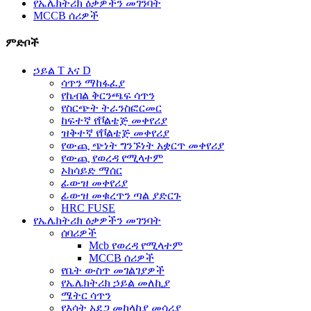
የኤሌክትሪክ ዕቃዎችን መገንባት
MCCB ሰሪዎች
ምድቦች
ኃይል T እና D
ሳጥን ማከፋፈያ
የኬብል ቅርንጫፍ ሳጥን
የስርጭት ትራንስፎርመር
ከፍተኛ የቮልቴጅ መቀየሪያ
ዝቅተኛ የቮልቴጅ መቀየሪያ
የውጪ ጭነት ግንኙነት አቋርጥ መቀየሪያ
የውጪ የወረዳ የሚላተም
ኦክሳይድ ማሰር
ፊውዝ መቀየሪያ
ፊውዝ መቁረጥን ጣል ያድርጉ
HRC FUSE
የኤሌክትሪክ ዕቃዎችን መገንባት
ሰባሪዎች
Mcb የወረዳ የሚላተም
MCCB ሰሪዎች
የቤት ውስጥ መገልገያዎች
የኤሌክትሪክ ኃይል መለኪያ
ሜትር ሳጥን
የእሳት አደጋ መከላከያ መሳሪያ