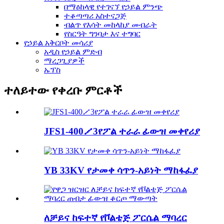
በማዕከላዊ የተገናኘ የኃይል ምንጭ
ተቆጣጣሪ አስተናጋጅ
ብልጥ የእሳት መከላከያ መብራት
የስርዓት ግንባታ እና ተግባር
የኃይል አቅርቦት መሳሪያ
አዲስ የኃይል ምድብ
ማረጋጊያዎች
ኡፕስ
ተለይተው የቀረቡ ምርቶች
JFS1-400／3የፖል ተራራ ፊውዝ መቀየሪያ
YB 33KV የታመቀ ሳጥን-አይነት ማከፋፈያ
ለቻይና ከፍተኛ የቮልቴጅ ፖርሴል ማባረር