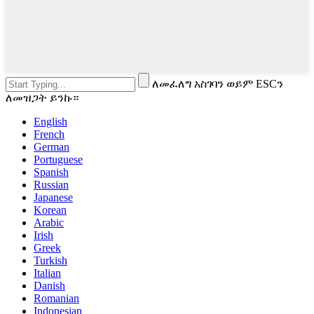
ለመፈለግ አስገባን ወይም ESCን
ለመዝጋት ይንኩ።
English
French
German
Portuguese
Spanish
Russian
Japanese
Korean
Arabic
Irish
Greek
Turkish
Italian
Danish
Romanian
Indonesian