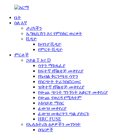
ቤት
ስለ እኛ
ታሪካችን
ኤግዚቢሽን እና የምስክር ወረቀት
ቪዲዮ
ኩባንያ ቪዲዮ
የምርት ቪዲዮ
ምርቶች
ኃይል T እና D
ሳጥን ማከፋፈያ
ከፍተኛ የቮልቴጅ መቀየሪያ
የኬብል ቅርንጫፍ ሳጥን
የስርጭት ትራንስፎርመር
ዝቅተኛ የቮልቴጅ መቀየሪያ
የውጪ ጭነት ግንኙነት አቋርጥ መቀየሪያ
የውጪ የወረዳ የሚላተም
ኦክሳይድ ማሰር
ፊውዝ መቀየሪያ
ፊውዝ መቁረጥን ጣል ያድርጉ
HRC FUSE
የኤሌክትሪክ ዕቃዎችን መገንባት
ሰባሪዎች