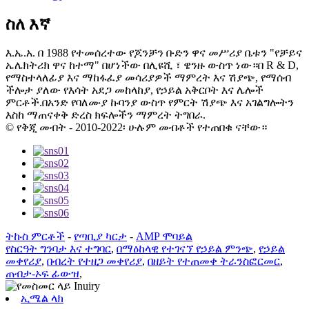
ስለ እኛ
እ.ኤ.አ. በ 1988 የተመሰረተው የጆንቻን ቡድን ዋና መሥሪያ ቤቱን "የቻይና
ኤሌክትሪክ ዋና ከተማ" በሆነችው በሊዩሺ ፣ ዌንዙ ውስጥ ነው።በ R & D,
የማስተላለፊያ እና ማከፋፈያ መሳሪያዎች ማምረት እና ሽያጭ, የማሰብ
ችሎታ ያለው የእሳት አደጋ መከላከያ, የኃይል አቅርቦት እና ሌሎች
ምርቶች.በአንድ የባለሙያ ኩባንያ ውስጥ የምርት ሽያጭ እና አገልግሎትን
እስከ ማጠናቀቅ ድረስ ክፍሎችን ማምረት ትግበራ.
© የቅጂ መብት - 2010-2022፡ ሁሉም መብቶች የተጠበቁ ናቸው።
ትኩስ ምርቶች
-
የጣቢያ ካርታ
-
AMP ሞባይል
የስርዓት ግንባታ እና ተግባር
,
በማዕከላዊ የተገናኘ የኃይል ምንጭ
,
የኃይል
መቀየሪያ
,
በብረት የተዘጋ መቀየሪያ
,
በዘይት የተጠመቀ ትራንስፎርመር
,
ጠብታ-ኦፍ ፊውዝ
,
ኢሜል ላክ