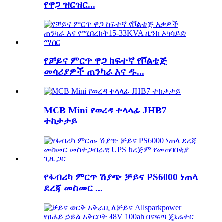
የዋጋ ዝርዝር...
የቻይና ምርጥ ዋጋ ከፍተኛ የቮልቴጅ
መሳሪያዎች ጠንካራ እና ዱ...
MCB Mini የወረዳ ተላላፊ JHB7
ተከታታይ
የፋብሪካ ምርጥ ሽያጭ ቻይና PS6000 ነጠላ
ደረጃ መስመር ...