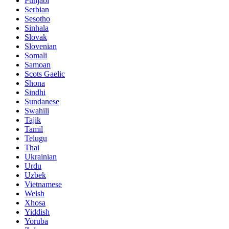
Punjabi
Serbian
Sesotho
Sinhala
Slovak
Slovenian
Somali
Samoan
Scots Gaelic
Shona
Sindhi
Sundanese
Swahili
Tajik
Tamil
Telugu
Thai
Ukrainian
Urdu
Uzbek
Vietnamese
Welsh
Xhosa
Yiddish
Yoruba