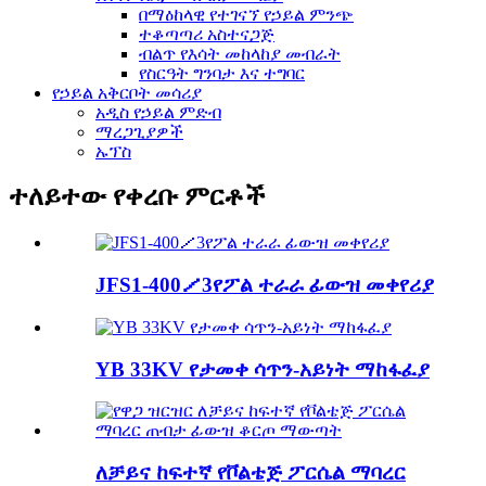
በማዕከላዊ የተገናኘ የኃይል ምንጭ
ተቆጣጣሪ አስተናጋጅ
ብልጥ የእሳት መከላከያ መብራት
የስርዓት ግንባታ እና ተግባር
የኃይል አቅርቦት መሳሪያ
አዲስ የኃይል ምድብ
ማረጋጊያዎች
ኡፕስ
ተለይተው የቀረቡ ምርቶች
JFS1-400／3የፖል ተራራ ፊውዝ መቀየሪያ
YB 33KV የታመቀ ሳጥን-አይነት ማከፋፈያ
ለቻይና ከፍተኛ የቮልቴጅ ፖርሴል ማባረር