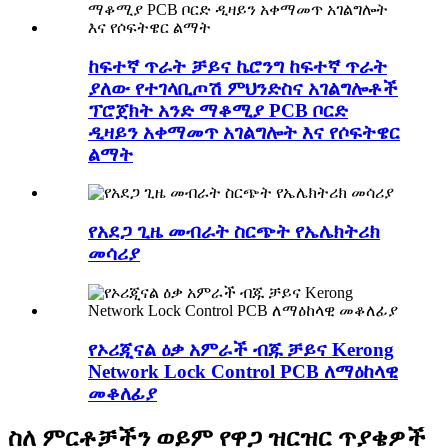
ከፍተኛ ጥራት ቻይና ኬሮንግ ከፍተኛ ጥራት
ያለው የተገላቢጦሽ ምህንድስና አገልግሎቶች
ፕሮጀክት አንድ ማቆሚያ PCB ቦርድ
ዲዛይን አቀማመጥ አገልግሎት እና የሶፍትዌር
ልማት
የአደጋ ጊዜ መብራት ስርጭት የኤሌክትሪክ
መሳሪያ
የኦሪጂናል ዕቃ አምራች ብጁ ቻይና Kerong
Network Lock Control PCB ለማዕከላዊ
መቆለፊያ
ስለ ምርቶቻችን ወይም የዋጋ ዝርዝር ጥያቄዎች