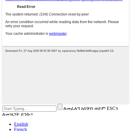
ለመፈለግ አስገባን ወይም ESCን
ለመዝጋት ይንኩ።
English
French