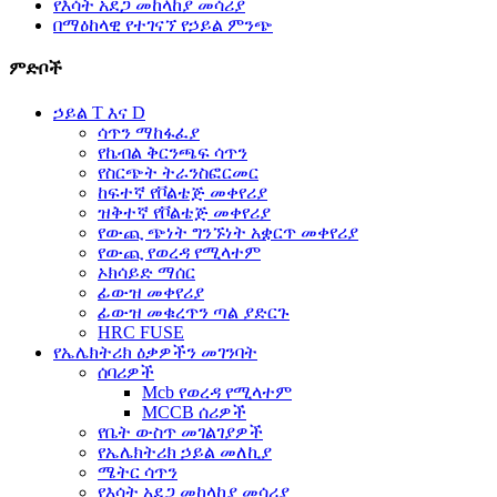
የእሳት አደጋ መከላከያ መሳሪያ
በማዕከላዊ የተገናኘ የኃይል ምንጭ
ምድቦች
ኃይል T እና D
ሳጥን ማከፋፈያ
የኬብል ቅርንጫፍ ሳጥን
የስርጭት ትራንስፎርመር
ከፍተኛ የቮልቴጅ መቀየሪያ
ዝቅተኛ የቮልቴጅ መቀየሪያ
የውጪ ጭነት ግንኙነት አቋርጥ መቀየሪያ
የውጪ የወረዳ የሚላተም
ኦክሳይድ ማሰር
ፊውዝ መቀየሪያ
ፊውዝ መቁረጥን ጣል ያድርጉ
HRC FUSE
የኤሌክትሪክ ዕቃዎችን መገንባት
ሰባሪዎች
Mcb የወረዳ የሚላተም
MCCB ሰሪዎች
የቤት ውስጥ መገልገያዎች
የኤሌክትሪክ ኃይል መለኪያ
ሜትር ሳጥን
የእሳት አደጋ መከላከያ መሳሪያ