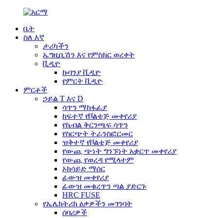
ቤት
ስለ እኛ
ታሪካችን
ኤግዚቢሽን እና የምስክር ወረቀት
ቪዲዮ
ኩባንያ ቪዲዮ
የምርት ቪዲዮ
ምርቶች
ኃይል T እና D
ሳጥን ማከፋፈያ
ከፍተኛ የቮልቴጅ መቀየሪያ
የኬብል ቅርንጫፍ ሳጥን
የስርጭት ትራንስፎርመር
ዝቅተኛ የቮልቴጅ መቀየሪያ
የውጪ ጭነት ግንኙነት አቋርጥ መቀየሪያ
የውጪ የወረዳ የሚላተም
ኦክሳይድ ማሰር
ፊውዝ መቀየሪያ
ፊውዝ መቁረጥን ጣል ያድርጉ
HRC FUSE
የኤሌክትሪክ ዕቃዎችን መገንባት
ሰባሪዎች