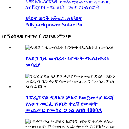
ቻይና ወርቅ አቅራቢ ለቻይና
Allsparkpower Solar Po...
በማዕከላዊ የተገናኘ የኃይል ምንጭ
የአደጋ ጊዜ መብራት ስርጭት የኤሌክትሪክ
መሳሪያ
ፕሮፌሽናል ዲዛይን ቻይና የመጀመሪያ ደረጃ
የአሁን መርፌ የከባድ ተረኛ የሙቀት
መጨመር የሙከራ ፓነል እስከ 4000A