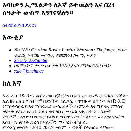
እባክዎን ኢሜልዎን ለእኛ ይተዉልን እና በ24
ሰዓታት ውስጥ እንገናኛለን።
ሰብስክራይብ ያድርጉ
እውቂያ
No.188፣ Chezhan Road፣ Liushi፣ Wenzhou፣ Zhejiang፣ ቻይና/
ቁ.219, Weiliu መንገድ, Wenzhou ከተማ, ቻይና
86-577-27856666
በሳምንት 7 ቀናት ከጠዋቱ 10፡00 እስከ ምሽቱ 6፡00 ሰዓት
sale@jonchn.cc
ስለ እኛ
እ.ኤ.አ. በ 1988 የተመሰረተው የጆንቻን ቡድን ዋና መሥሪያ ቤቱን "የቻይና
ኤሌክትሪክ ዋና ከተማ" በሆነችው በሊዩሺ ፣ ዌንዙ ውስጥ ነው።በ R & D,
የማስተላለፊያ እና ማከፋፈያ መሳሪያዎች ማምረት እና ሽያጭ, የማሰብ
ችሎታ ያለው የእሳት አደጋ መከላከያ, የኃይል አቅርቦት እና ሌሎች
ምርቶች.በአንድ የባለሙያ ኩባንያ ውስጥ የምርት ሽያጭ እና አገልግሎትን
እስከ ማጠናቀቅ ድረስ ክፍሎችን ማምረት ትግበራ.
© የቅጂ መብት - 2010-2022፡ ሁሉም መብቶች የተጠበቁ ናቸው።