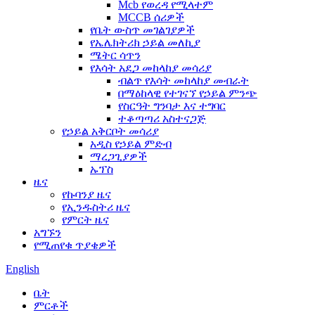
Mcb የወረዳ የሚላተም
MCCB ሰሪዎች
የቤት ውስጥ መገልገያዎች
የኤሌክትሪክ ኃይል መለኪያ
ሜትር ሳጥን
የእሳት አደጋ መከላከያ መሳሪያ
ብልጥ የእሳት መከላከያ መብራት
በማዕከላዊ የተገናኘ የኃይል ምንጭ
የስርዓት ግንባታ እና ተግባር
ተቆጣጣሪ አስተናጋጅ
የኃይል አቅርቦት መሳሪያ
አዲስ የኃይል ምድብ
ማረጋጊያዎች
ኡፕስ
ዜና
የኩባንያ ዜና
የኢንዱስትሪ ዜና
የምርት ዜና
አግኙን
የሚጠየቁ ጥያቄዎች
English
ቤት
ምርቶች