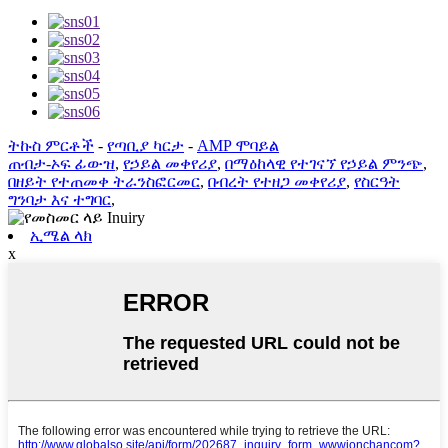
ትኩስ ምርቶች
-
የጣቢያ ካርታ
-
AMP ሞባይል
ጠብታ-ኦፍ ፊውዝ
,
የኃይል መቀየሪያ
,
በማዕከላዊ የተገናኘ የኃይል ምንጭ
,
በዘይት የተጠመቀ ትራንስፎርመር
,
በብረት የተዘጋ መቀየሪያ
,
የስርዓት
ግንባታ እና ተግባር
,
ኢሜል ላክ
x