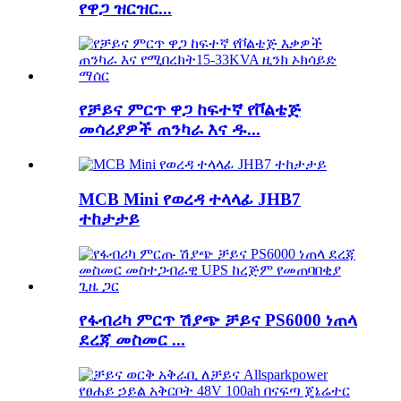
የዋጋ ዝርዝር...
የቻይና ምርጥ ዋጋ ከፍተኛ የቮልቴጅ
መሳሪያዎች ጠንካራ እና ዱ...
MCB Mini የወረዳ ተላላፊ JHB7
ተከታታይ
የፋብሪካ ምርጥ ሽያጭ ቻይና PS6000 ነጠላ
ደረጃ መስመር ...